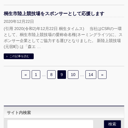
桐生市陸上競技場をスポンサーとして応援します
2020年12月22日
(引用 2020(令和2)年12月22日 桐生タイムス) 当社はCSRの一環
として、桐生市陸上競技場の愛称命名権(ネーミングライツ)に、ス
ポンサー企業としてご協力する運びとなりました。 新陸上競技場
(元宿町) は「森エ …
この記事を読む
«
1
…
8
9
10
…
14
»
サイト内検索