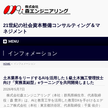
21世紀の社会資本整備コンサルティング＆マ
ネジメント
MENU
インフォメーション
HOME
»
インフォメーション
土木業界をリードするAIを活用した１級土木施工管理技士
向け「実務直結型」eラーニングを共同開発しました
2026年5月7日
株式会社森エンジニアリング（本社：群馬県桐生市、代表取締
役：森 豊洋）は、AIと教育工学を活用した教育DXを手がけるエデ
ュニア株式会社（本社：東京都渋谷区、代表取締役：千葉 佑介）