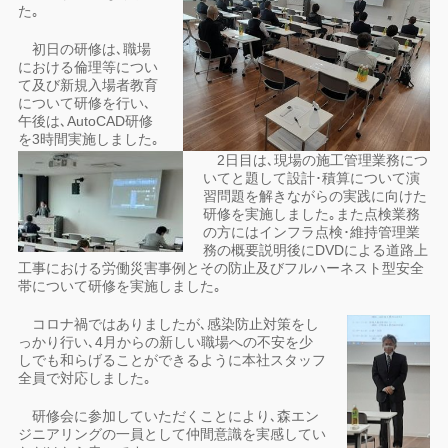
た｡
初日の研修は､職場
における倫理等につい
て及び新規入場者教育
について研修を行い､
午後は､AutoCAD研修
を3時間実施しました｡
2日目は､現場の施工管理業務につ
いてと題して設計･積算について演
習問題を解きながらの実践に向けた
研修を実施しました｡また点検業務
の方にはインフラ点検･維持管理業
務の概要説明後にDVDによる道路上
工事における労働災害事例とその防止及びフルハーネスト型安全
帯について研修を実施しました｡
コロナ禍ではありましたが､感染防止対策をし
っかり行い､4月からの新しい職場への不安を少
しでも和らげることができるように本社スタッフ
全員で対応しました｡
研修会に参加していただくことにより､森エン
ジニアリングの一員として仲間意識を実感してい