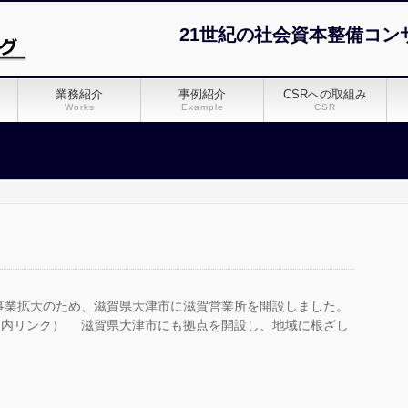
21世紀の社会資本整備コン
業務紹介
事例紹介
CSRへの取組み
Works
Example
CSR
事業拡大のため、滋賀県大津市に滋賀営業所を開設しました。
ジ内リンク） 滋賀県大津市にも拠点を開設し、地域に根ざし