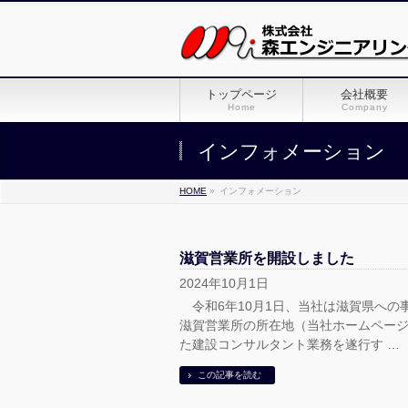
トップページ
会社概要
Home
Company
インフォメーション
HOME
»
インフォメーション
滋賀営業所を開設しました
2024年10月1日
令和6年10月1日、当社は滋賀県への
滋賀営業所の所在地（当社ホームペー
た建設コンサルタント業務を遂行す …
この記事を読む