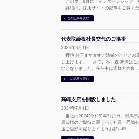
この度、8月に「インターンシップ」を
詳細は、採用サイトの記事をご覧くだ
この記事を読む
代表取締役社長交代のご挨拶
2024年8月1日
拝啓 時下ますますご清栄のこととお
し上げます。 さて、私、森 末廣はこ
びとなりました。在任中は皆様方の多 
この記事を読む
高崎支店を開設しました
2024年7月1日
当社は2024(令和6)年7月1日、群
層皆様のご期待に添うべく社員一同誠
援ご愛顧を賜りますようお願い申 …