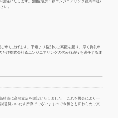
開催いたします。(開催場所：森エンジニアリング群馬本社)
さい。
慶び申し上げます。平素より格別のご高配を賜り、厚く御礼申
のたび株式会社森エンジニアリングの代表取締役を退任する運
…
馬県高崎市に高崎支店を開設いたしました これを機会により一
心誠意努力いたす所存でございますので今後とも変わらぬご支