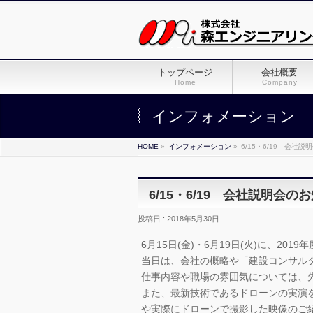
トップページ
会社概要
Home
Company
インフォメーション
HOME
»
インフォメーション
»
6/15・6/19 会社
6/15・6/19 会社説明会の
投稿日 : 2018年5月30日
6月15日(金)・6月19日(火)に、2
当日は、会社の概略や「建設コンサル
仕事内容や職場の雰囲気については、
また、最新技術であるドローンの実演
や実際にドローンで撮影した映像のご