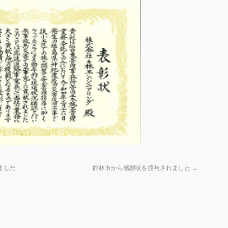
ました
館林市から感謝状を授与されました
→