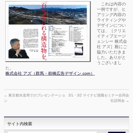
これは内容の
一例ですが、ヒ
アリング内容の
ライティングや
デザインについ
ては、［クリエ
イティブエージ
ェンシー 株式会
社 アズ］殿にご
協力いただきま
した。ありがと
うございまし
た。
株式会社 アズ（群馬・前橋広告デザイン.com）
←
東京都水道局でのプレゼンテーショ
3/1・3/2 マイナビ就職セミナー合同会
ン
社説明会
→
サイト内検索