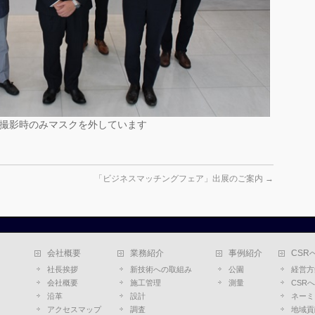
撮影時のみマスクを外しています
「ビジネスマッチングフェア」出展のご案内
→
会社概要
業務紹介
事例紹介
CSR
社長挨拶
新技術への取組み
公園
経営方
会社概要
施工管理
測量
CSR
沿革
設計
ネーミ
アクセスマップ
調査
地域貢