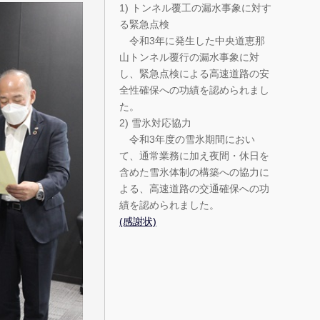
1) トンネル覆工の漏水事象に対す
る緊急点検
令和3年に発生した中央道恵那
山トンネル覆行の漏水事象に対
し、緊急点検による高速道路の安
全性確保への功績を認められまし
た。
2) 雪氷対応協力
令和3年度の雪氷期間におい
て、通常業務に加え夜間・休日を
含めた雪氷体制の構築への協力に
よる、高速道路の交通確保への功
績を認められました。
(感謝状)