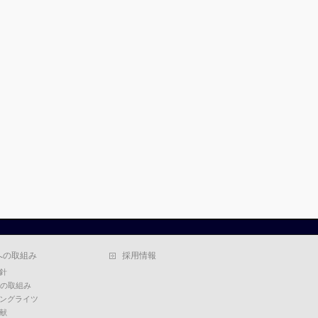
への取組み
採用情報
針
への取組み
ングライツ
献