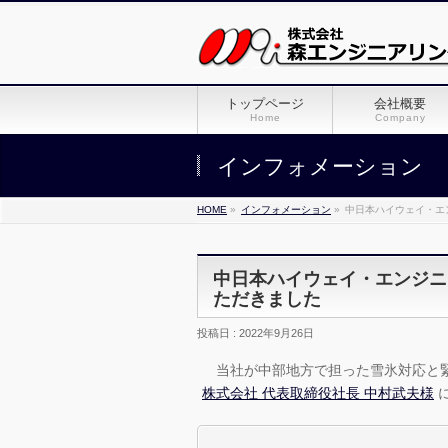
トップページ
会社概要
Home
Company
インフォメーション
HOME
»
インフォメーション
»
中日本ハイウェイ・エ
中日本ハイウェイ・エンジニ
ただきました
投稿日 : 2022年9月26日
当社が中部地方で担った雪氷対応と
株式会社 代表取締役社長 中村武夫様