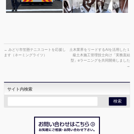
←
みどり市笠懸テニスコートを応援し
土木業界をリードするAIを活用した１
ます（ネーミングライツ）
級土木施工管理技士向け「実務直結
型」eラーニングを共同開発しました
→
サイト内検索