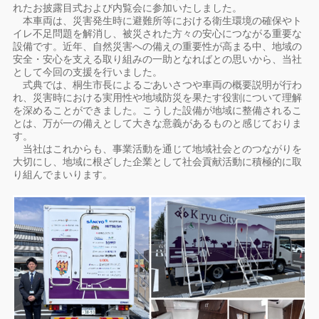
れたお披露目式および内覧会に参加いたしました。
本車両は、災害発生時に避難所等における衛生環境の確保やト
イレ不足問題を解消し、被災された方々の安心につながる重要な
設備です。近年、自然災害への備えの重要性が高まる中、地域の
安全・安心を支える取り組みの一助となればとの思いから、当社
として今回の支援を行いました。
式典では、桐生市長によるごあいさつや車両の概要説明が行わ
れ、災害時における実用性や地域防災を果たす役割について理解
を深めることができました。こうした設備が地域に整備されるこ
とは、万が一の備えとして大きな意義があるものと感じておりま
す。
当社はこれからも、事業活動を通じて地域社会とのつながりを
大切にし、地域に根ざした企業として社会貢献活動に積極的に取
り組んでまいります。