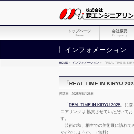
トップページ
会社概要
Home
Company
インフォメーション
HOME
»
インフォメーション
»
「REAL TIME IN 
「REAL TIME IN KIRYU
投稿日 : 2025年8月26日
「
REAL TIME IN KIRYU 2025
」に森
ニアリングは 協賛させていただいてお
す。
芸術の秋、桐生での美術展に訪れて
かがでしょうか。（無料）