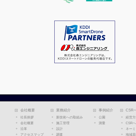
会社概要
業務紹介
事例紹介
CSR
社長挨拶
新技術への取組み
公園
経営方
会社概要
施工管理
測量
CSR
沿革
設計
ネーミ
アクセスマップ
調査
地域貢