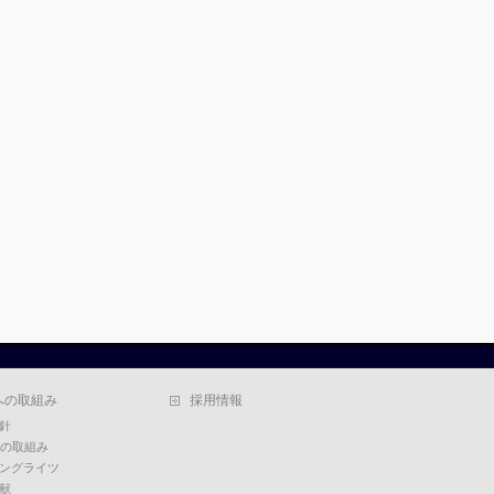
への取組み
採用情報
針
への取組み
ングライツ
献