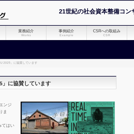
21世紀の社会資本整備コン
業務紹介
事例紹介
CSRへの取組み
Works
Example
CSR
KIRYU 2025」に協賛しています
 2025」に協賛しています
エンジ
りま
みてはい